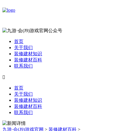
首页
关于我们
装修建材知识
装修建材百科
联系我们

首页
关于我们
装修建材知识
装修建材百科
联系我们
九游·会(J9)游戏官网
>
装修建材百科
>