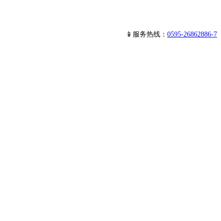
📱服务热线：
0595-26862886-7