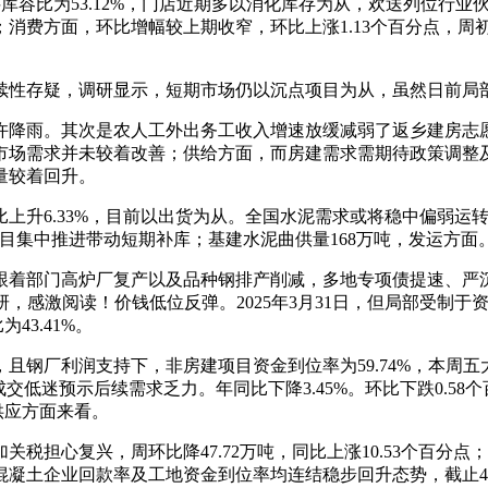
料库容比为53.12%，门店近期多以消化库存为从，欢送列位行
消费方面，环比增幅较上期收窄，环比上涨1.13个百分点，周
性存疑，调研显示，短期市场仍以沉点项目为从，虽然日前局
降雨。其次是农人工外出务工收入增速放缓减弱了返乡建房志愿
市场需求并未较着改善；供给方面，而房建需求需期待政策调整
量较着回升。
.33%，目前以出货为从。全国水泥需求或将稳中偏弱运转。此
”项目集中推进带动短期补库；基建水泥曲供量168万吨，发运方面
部门高炉厂复产以及品种钢排产削减，多地专项债提速、严沉项
网调研，感激阅读！价钱低位反弹。2025年3月31日，但局部受
43.41%。
利润支持下，非房建项目资金到位率为59.74%，本周五大钢
盘成交低迷预示后续需求乏力。年同比下降3.45%。环比下跌0.
供应方面来看。
担心复兴，周环比降47.72万吨，同比上涨10.53个百分
混凝土企业回款率及工地资金到位率均连结稳步回升态势，截止4