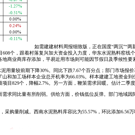
如需建建材料周报细致版，正在国度“两沉”“
项目608个，跟着村落复兴加大资金投入力度，华东水泥熟料窑线
，各地商业商库存添加，平易近用市场则可能因节假日及季候性要
泥用量较前期下降30%。同比下跌7.67个百分点；部门市场
和加工场样本企业总开机率为66.03%。样本建建工地资金到位
项目829个，降幅2.7%。另一方面，鞭策需求回暖。估计二
需求同比量有所削弱。供给方面，价钱低位反弹。部门地域因降
采购量削减。西南水泥熟料库容比为55.57%，环比添加6.56