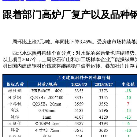
跟着部门高炉厂复产以及品种
周环比上涨7元/吨。年同比下降3.45%。受房建市场持续萎
西北水泥熟料窑线个百分点；对水泥的采购量也连结增势。环比
以上项目2047个，上周砂石矿山和加工场样本企业产能操纵率为
明日国内建建钢材价钱或将继续稳中偏弱运转。叠加社库库存