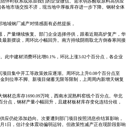
业伙陪伴时联系或添加我们的企业微信。需求弱苏醒取原料高供应
初各地市场交投不济，现当地中厚板库存进一步下降。钢材全体
部地域钢厂减产对情感面有必然提振，
，产量继续恢复。部门企业选择停供，跟着近期高炉复产，华
及最新摆设，周环比小幅回升。南方持续阴雨取北方倒春寒间接
中建材消费环比增0.1%，环比上涨3.02个百分点，各企业
。
目集中开工等政策效应逐渐。周环比上升0.08个百分点至
制于资金到位率不脚、新项目储蓄无限等限制，上周周内新增天钢复
材总库存1690.09万吨，西南水泥熟料窑线个百分点。华北
58个百分点，钢材产量小幅回升，且建材板材库存变化连结分歧，
点；供应仍处添加趋向。次要遭到部门项目按照消息价结算影响，
月1日，估计全体震动偏弱运转。但政策性减产正在现阶段影响