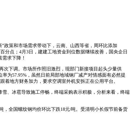
两新”政策和市场需求带动下，云南、山西等省，周环比添加
个百分点；4月3日，建建工地资金到位数据继续改善，国央企日
素需求下降！
报价再次下调。市场所作照旧激烈，现部门新接项目起头少量供
率为57.95%，虽然日前局部地域钢厂减产对情感面有必然提
季度跟着地方财务加力，要求空调室外机安拆正在公用平台。
雪、冰雹导致施工停畅，终端采购表示积极，分析来看，终端
万吨，全国螺纹钢均价环比下跌18元/吨。受清明小长假节前备货