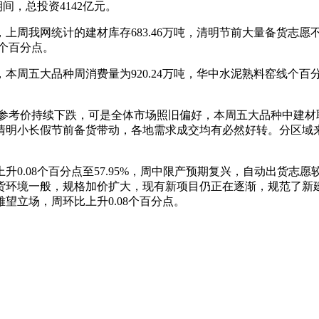
间，总投资4142亿元。
网统计的建材库存683.46万吨，清明节前大量备货志愿不强
0个百分点。
周五大品种周消费量为920.24万吨，华中水泥熟料窑线个百
因参考价持续下跌，可是全体市场照旧偏好，本周五大品种中建材
清明小长假节前备货带动，各地需求成交均有必然好转。分区域来
.08个百分点至57.95%，周中限产预期复兴，自动出货志愿
境一般，规格加价扩大，现有新项目仍正在逐渐，规范了新建室第建
望立场，周环比上升0.08个百分点。