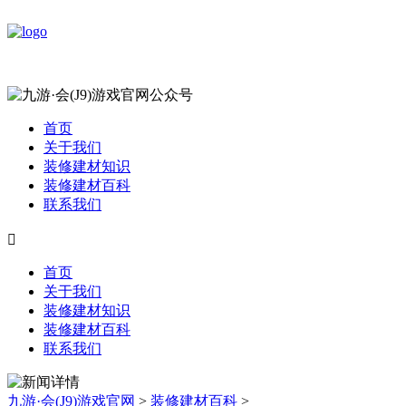
首页
关于我们
装修建材知识
装修建材百科
联系我们

首页
关于我们
装修建材知识
装修建材百科
联系我们
九游·会(J9)游戏官网
>
装修建材百科
>