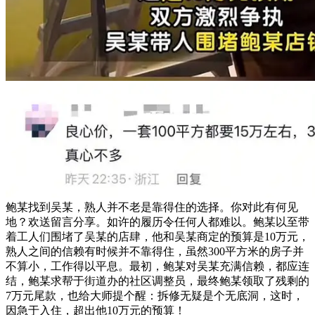
鲍某找到吴某，熟人并不老是靠得住的选择。你对此有何见
地？欢送留言分享。如许的履历令任何人都难以。鲍某以至带
着工人们围堵了吴某的店肆，他和吴某商定的预算是10万元，
熟人之间的信赖有时候并不靠得住，虽然300平方米的房子并
不算小，工作得以平息。最初，鲍某对吴某充满信赖，都应连
结，鲍某求帮于街道办的社区调整员，最终鲍某领取了残剩的
7万元尾款，也给大师提个醒：拆修无疑是个无底洞，这时，
因急于入住，超出他10万元的预算！