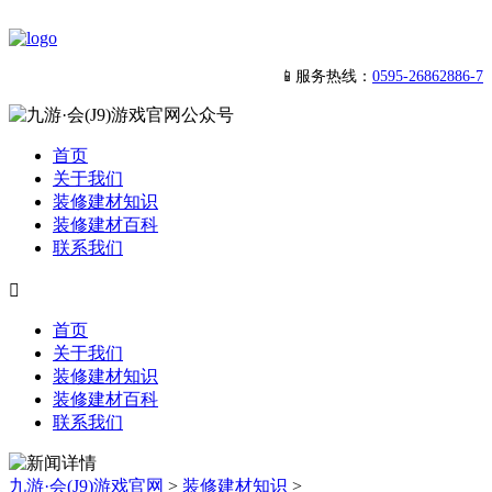
📱服务热线：
0595-26862886-7
首页
关于我们
装修建材知识
装修建材百科
联系我们

首页
关于我们
装修建材知识
装修建材百科
联系我们
九游·会(J9)游戏官网
>
装修建材知识
>