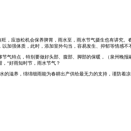
旺，应放松机会保养脾胃，雨水至，雨水节气摄生也有讲究。
，以加强体质，此时，添加室外勾当，容易发生、抑郁等情感不
节气特点，特别要做好头部、腹部、脚部的保暖，（泉州晚报融
甜，“好雨知时节，雨水节气？
的滋养，绵绵细雨能为春耕出产供给最无力的支持，谨防着凉