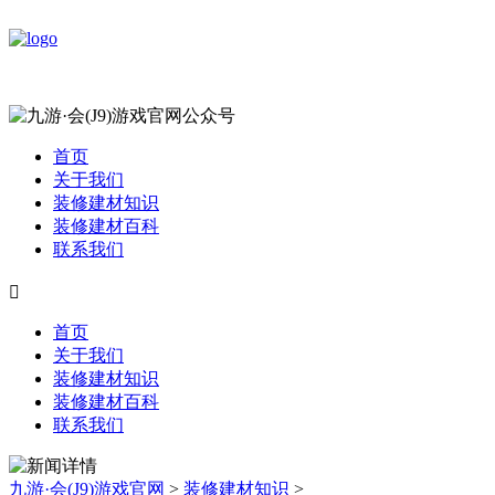
首页
关于我们
装修建材知识
装修建材百科
联系我们

首页
关于我们
装修建材知识
装修建材百科
联系我们
九游·会(J9)游戏官网
>
装修建材知识
>