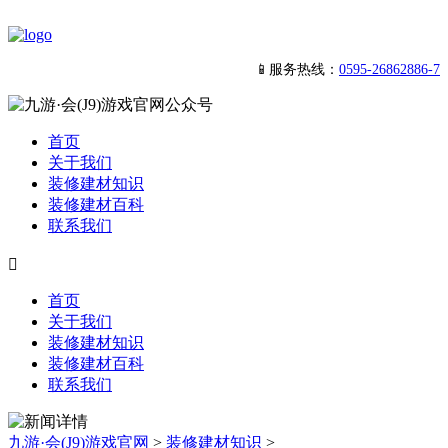
📱服务热线：
0595-26862886-7
首页
关于我们
装修建材知识
装修建材百科
联系我们

首页
关于我们
装修建材知识
装修建材百科
联系我们
九游·会(J9)游戏官网
>
装修建材知识
>