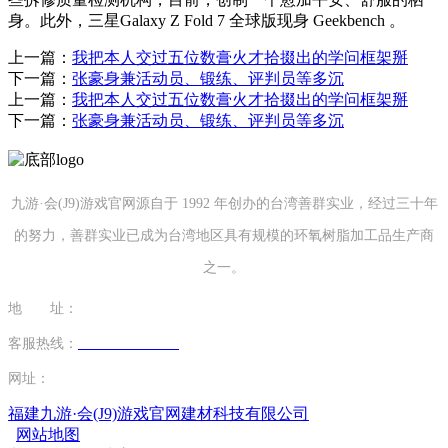
身。此外，三星Galaxy Z Fold 7 全球版现身 Geekbench 。
上一篇：
我把本人交过五位数膏火才拾掇出的学问框架掰
下一篇：
张豪身兼活动员、锻练、评判员等多沉
上一篇：
我把本人交过五位数膏火才拾掇出的学问框架掰
下一篇：
张豪身兼活动员、锻练、评判员等多沉
九游·会(J9)游戏官网源自于 1992 年创办的台湾善群实业，经过三十年
的努力，善群实业已成为台湾地区具有规模的环氧树脂加工品生产商
之一。
地 址：
福建省泉州市南安市康美镇源祥路3号
客服热线：
0595-26862886-7
网址：
http://www.changqingyuanlin.com
福建九游·会(J9)游戏官网建材科技有限公司
网站地图