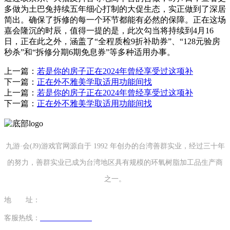
多做为土巴兔持续五年细心打制的大促生态，实正做到了深居
简出。确保了拆修的每一个环节都能有必然的保障。正在这场
嘉会隆沉的时辰，值得一提的是，此次勾当将持续到4月16
日，正在此之外，涵盖了“全程质检9折补助券”、“128元验房
秒杀”和“拆修分期6期免息券”等多种适用办事。
上一篇：
若是你的房子正在2024年曾经享受过这项补
下一篇：
正在外不雅美学取适用功能间找
上一篇：
若是你的房子正在2024年曾经享受过这项补
下一篇：
正在外不雅美学取适用功能间找
九游·会(J9)游戏官网源自于 1992 年创办的台湾善群实业，经过三十年
的努力，善群实业已成为台湾地区具有规模的环氧树脂加工品生产商
之一。
地 址：
福建省泉州市南安市康美镇源祥路3号
客服热线：
0595-26862886-7