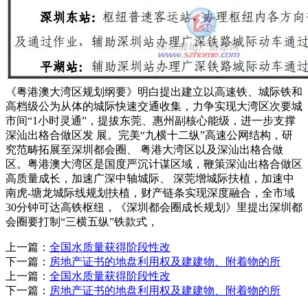
《粤港澳大湾区规划纲要》明白提出建立以高速铁、城际铁和
高档级公为从体的城际快速交通收集，力争实现大湾区次要城
市间“1小时灵通”，提拔东莞、惠州副核心能级，进一步支撑
深汕出格合做区发 展。完美“九横十二纵”高速公网结构，研
究范畴拓展至深圳都会圈、 粤港大湾区以及深汕出格合做
区。粤港澳大湾区是国度严沉计谋区域，鞭策深汕出格合做区
高质量成长，加速广深中轴城际、 深莞增城际扶植，加速中
南虎-塘龙城际线规划扶植，财产链条实现深度融合，全市域
30分钟可达高铁枢纽，《深圳都会圈成长规划》里提出深圳都
会圈要打制“三横五纵”铁款式，
上一篇：
全国水质量获得阶段性改
下一篇：
房地产证书的地盘利用权及建建物、附着物的所
上一篇：
全国水质量获得阶段性改
下一篇：
房地产证书的地盘利用权及建建物、附着物的所