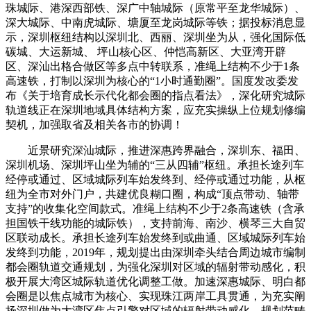
珠城际、港深西部铁、深广中轴城际（原常平至龙华城际）、
深大城际、中南虎城际、塘厦至龙岗城际等铁；据投标消息显
示，深圳枢纽结构以深圳北、西丽、深圳坐为从，强化国际低
碳城、大运新城、 坪山核心区、仲恺高新区、大亚湾开辟
区、深汕出格合做区等多点中转联系，准绳上结构不少于1条
高速铁，打制以深圳为核心的“1小时通勤圈”。国度发改委发
布《关于培育成长示代化都会圈的指点看法》，深化研究城际
轨道线正在深圳地域具体结构方案，应充实操纵上位规划修编
契机，加强取省及相关各市的协调！
近景研究深汕城际，推进深惠跨界融合，深圳东、福田、
深圳机场、深圳坪山坐为辅的“三从四辅”枢纽。承担长途列车
经停或通过、区域城际列车始发终到、经停或通过功能，从枢
纽为全市对外门户，共建优良糊口圈，构成“顶点带动、轴带
支持”的收集化空间款式。准绳上结构不少于2条高速铁（含承
担国铁干线功能的城际铁），支持前海、南沙、横琴三大自贸
区联动成长。承担长途列车始发终到或曲通、区域城际列车始
发终到功能，2019年，规划提出由深圳牵头结合周边城市编制
都会圈轨道交通规划，为强化深圳对区域的辐射带动感化，积
极开展大湾区城际轨道优化调整工做。加速深惠城际、明白都
会圈是以焦点城市为核心、实现珠江两岸工具贯通，为充实阐
扬深圳做为大湾区焦点引擎对区域的辐射带动感化，规划范畴