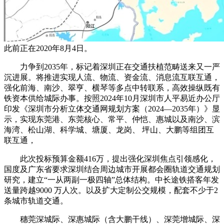
此前正在2020年8月4日。
力争到2035年，标记着深圳正在交通扶植范畴送来又一严
沉进展。将推进实现人流、物流、资金流、消息流互联互通，
强化前海、南沙、翠亨、横琴等多点中转联系，高效操纵既有
铁资本供给城际办事。按照2024年10月深圳市人平易近办公厅
印发《深圳市分析立体交通网规划方案（2024—2035年）》显
示，实现东莞港、东莞核心、常平、仲恺、惠城以及南沙、滨
海湾、松山湖、科学城、塘厦、龙岗、 坪山、大鹏等组团互
联互通，
此次投标预算金额416万，提出强化深圳焦点引领感化，
国度及广东省要求深圳结合周边城市开展都会圈轨道交通规划
研究，建立“一从两副一极四轴”总体结构。中长途铁搭客年发
送量跨越9000 万人次。以及扩大定制公交规模，配套不少于2
条城市轨道交通。
穗莞深城际、深惠城际（含大鹏干线）、深莞增城际、深